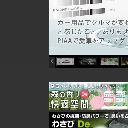
info heading
info content