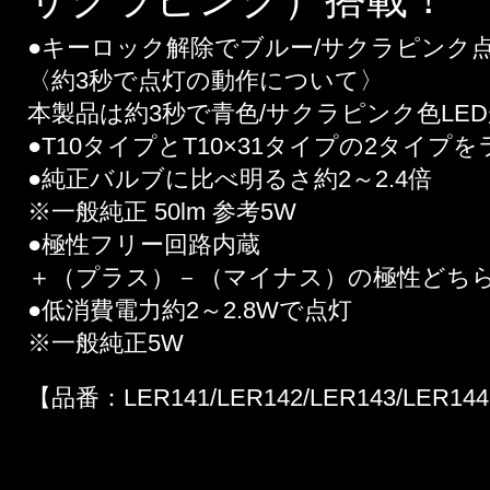
●キーロック解除でブルー/サクラピンク点
〈約3秒で点灯の動作について〉
本製品は約3秒で青色/サクラピンク色LE
●T10タイプとT10×31タイプの2タイプ
●純正バルブに比べ明るさ約2～2.4倍
※一般純正 50lm 参考5W
●極性フリー回路内蔵
＋（プラス）－（マイナス）の極性どち
●低消費電力約2～2.8Wで点灯
※一般純正5W
【品番：LER141/LER142/LER143/LER14