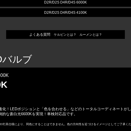
D2R/D2S D4R/D4S 6000K
D2R/D2S D4R/D4S 4100K
よくある質問
ケルビンとは？ ルーメンとは？
IDバルブ
00K
0K
進化！LEDポジションと「色を合わせる」などのトータルコーディネートが
圧倒的な蒼白光6600Kを実現！車検対応品です。
や灯具仕様により、同色にすることはできません。色の方向性を近づけるイメージとしてご了承く