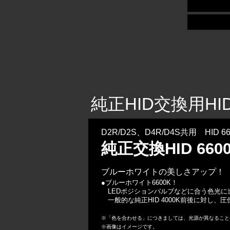
純正HID交換用H
D2R/D2S、D4R/D4S共用 HID 66
純正交換HID 660
ブルーホワイトの美しさアップ！
●ブルーホワイト6600K！
LEDポジションバルブなどに合う色光に
一般的な純正HID 4000K前後に対し、
※「色を合わせる」につきましては、光源が異なること
※画像はイメージです。