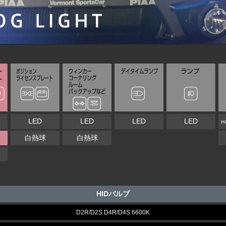
LED
LED
LED
LED
H
白熱球
白熱球
N
HIDバルブ
D2R/D2S D4R/D4S 6600K