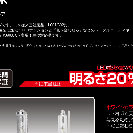
0K
ルブ！
す。（※従来当社製品 HL601/602比）
色光に進化！LEDポジションと「色を合わせる」などのトータルコーディネ
白光6000Kを実現！車検対応品です。
や灯具仕様により、同色にすることはできません。色の方向性を近づけるイメージとしてご了承く