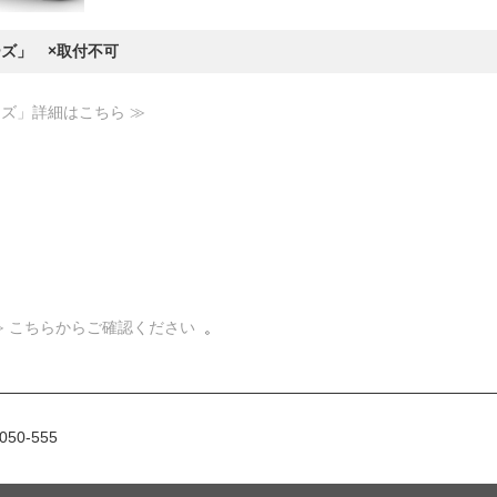
ーズ」 ×取付不可
ーズ」詳細はこちら ≫
≫ こちらからご確認ください
。
50-555