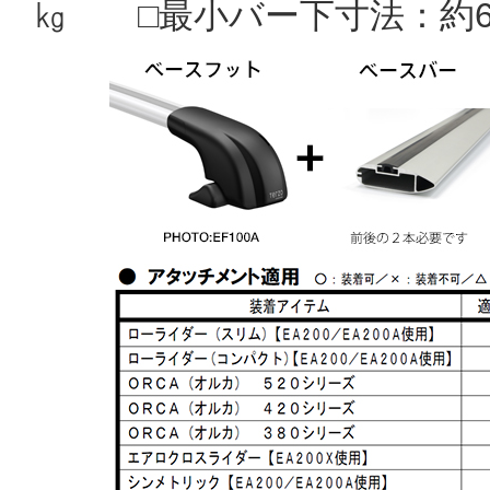
㎏ □最小バー下寸法：約6