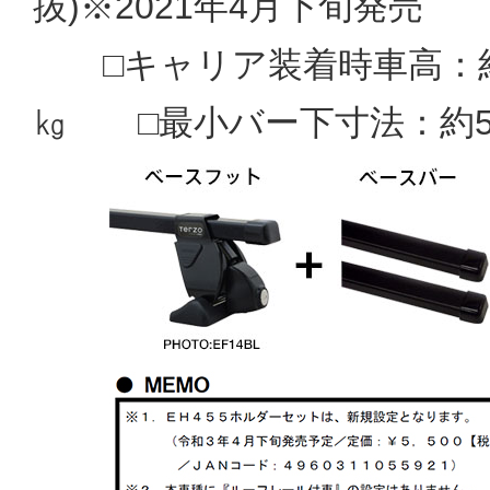
抜)※2021年4月下旬発売
□キャリア装着時車高：約18
㎏ □最小バー下寸法：約5