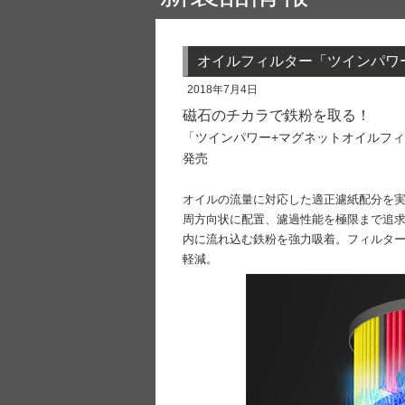
オイルフィルター「ツインパワー
2018年7月4日
磁石のチカラで鉄粉を取る！
「ツインパワー+マグネットオイルフィ
発売
オイルの流量に対応した適正濾紙配分を実
周方向状に配置、濾過性能を極限まで追求し
内に流れ込む鉄粉を強力吸着。フィルター
軽減。