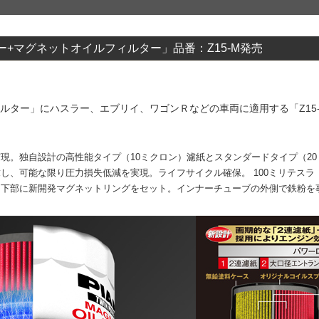
+マグネットオイルフィルター」品番：Z15‐M発売
ルター」にハスラー、エブリイ、ワゴンＲなどの車両に適用する「Z15-
現。独自設計の高性能タイプ（10ミクロン）濾紙とスタンダードタイプ（2
、可能な限り圧力損失低減を実現。ライフサイクル確保。 100ミリテスラ（
下部に新開発マグネットリングをセット。インナーチューブの外側で鉄粉を