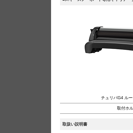
チュリパG4 ル
取付ホ
取扱い説明書