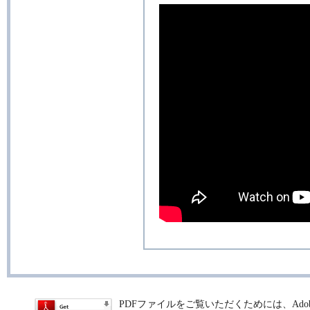
いる説
の仕様
合があ
明書の
場合は
さい。
されて
発売当
載する
されて
扱説明
りませ
２）製
などの
が、本
ません
3. 
責
PDFファイルをご覧いただくためには、Adobe