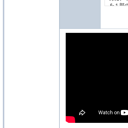
を１部
２）本
取扱説
説明書
口へお
生産中
説明書
らかじ
３）本
製品が
修部品
部品の
で、あ
2. 取
１）本
則とし
います