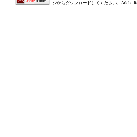
ジからダウンロードしてください。Adobe R
本サイ
ったこ
社は一
さい。
4. 
本サイ
や条件
5. お
取扱説
お客様
いる取
らのお
ますこ