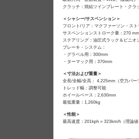
クラッチ：焼結ツインプレート・クラ
＜シャシー/サスペンション＞
フロント/リア：マクファーソン・スト
サスペンションストローク量：270 m
ステアリング：油圧式ラック＆ピニオ
ブレーキ・システム：
・グラベル用：300mm
・ターマック用：370mm
＜寸法および重量＞
全長/全幅/全高： 4,225mm（空力パーツ
トレッド幅：調整可能
ホイールベース：2,630mm
最低重量：1,260kg
＜性能＞
最高速度：201kph = 323km/h（理論