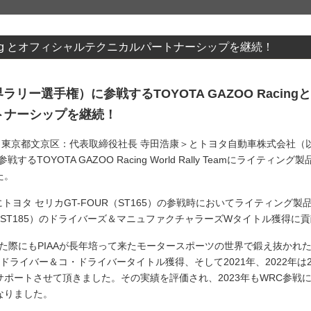
 Racing とオフィシャルテクニカルパートナーシップを継続！
世界ラリー選手権）に参戦するTOYOTA GAZOO Racingと
トナーシップを継続！
本社・東京都文京区：代表取締役社長 寺田浩康＞とトヨタ自動車株式会社（以
TOYOTA GAZOO Racing World Rally Teamにライテ
た。
Cにトヨタ セリカGT-FOUR（ST165）の参戦時においてライティン
（ST185）のドライバーズ＆マニュファクチャラーズWタイトル獲得に
した際にもPIAAが長年培って来たモータースポーツの世界で鍛え抜かれた
年はドライバー＆コ・ドライバータイトル獲得、そして2021年、2022
ポートさせて頂きました。その実績を評価され、2023年もWRC参戦
なりました。