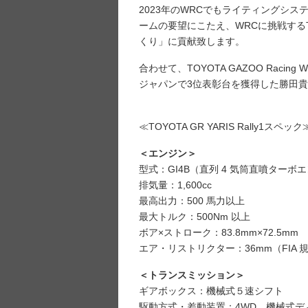
2023年のWRCでもライティングシ
ームの要望にこたえ、WRCに挑戦するTOYO
くり」に貢献致します。
合わせて、TOYOTA GAZOO Rac
ジャパンで3位表彰台を獲得した勝田
≪TOYOTA GR YARIS Rally1スペック
＜エンジン＞
型式：GI4B（直列 4 気筒直噴ター
排気量：1,600cc
最高出力：500 馬力以上
最大トルク：500Nm 以上
ボア×ストローク：83.8mm×72.5mm
エア・リストリクター：36mm（FIA 
＜トランスミッション＞
ギアボックス：機械式５速シフト
駆動方式・差動装置：4WD、機械式デ