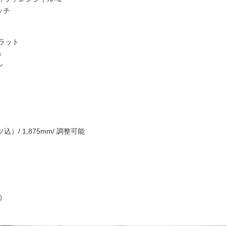
ッチ
ラット
m
ン
込）/ 1,875mm/ 調整可能
値）