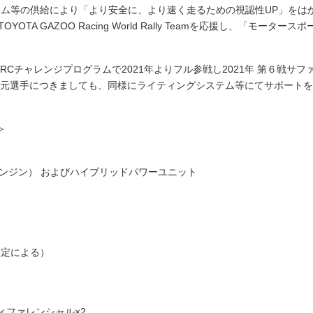
ステム等の供給により「より安全に、より速く走るための視認性UP」を
TA GAZOO Racing World Rally Teamを応援し、「モー
ing WRCチャレンジプログラムで2021年よりフル参戦し2021年 第６戦
貴元選手につきましても、同様にライティングシステム等にてサポート
≫
ボエンジン） およびハイブリッドパワーユニット
規定による）
ィファレンシャル×2