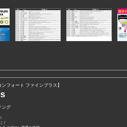
ンフォート ファインプラス】
us
チング
！
に！