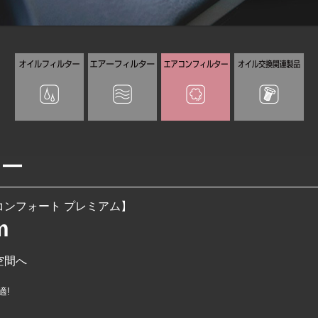
ター
ンフォート プレミアム】
m
空間へ
!
適!