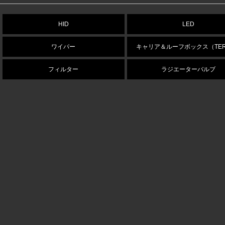
HID
LED
ワイパー
キャリア＆ルーフボックス（TER
フィルター
ラジエーターバルブ