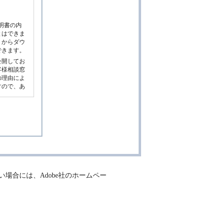
明書の内
とはできま
トからダウ
できます。
公開してお
客様相談窓
の理由によ
すので、あ
止などの理
、また補修
めご了承く
が発売され
公開されて
後の仕様変
ない場合には、Adobe社のホームペー
いる取扱説
お客様相談
明書が改訂
のに代え
サイトに公