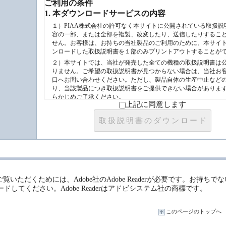
ご利用の条件
1. 本ダウンロードサービスの内容
１）PIAA株式会社の許可なく本サイトに公開されている取扱説
容の一部、または全部を複製、改変したり、送信したりするこ
せん。お客様は、お持ちの当社製品のご利用のために、本サイ
ンロードした取扱説明書を１部のみプリントアウトすることが
２）本サイトでは、当社が発売した全ての機種の取扱説明書は
りません。ご希望の取扱説明書が見つからない場合は、当社お
口へお問い合わせください。ただし、製品自体の生産中止など
り、当該製品につき取扱説明書をご提供できない場合がありま
らかじめご了承ください。
上記に同意します
３）本サイトに公開されている取扱説明書の対象製品が生産中
由で製品のご購入及び補修部品のご購入ができない場合があり
取扱説明書のダウンロード
部品の価格が改定されている場合もございますので、あらかじ
ださい。
2. 取扱説明書の内容
１）本サイトに公開されている取扱説明書は、原則として製品
た当初のものを掲載しています。したがいまして、本サイトに
いる説明書の記載内容と、お客様がお持ちの製品の仕様がその
覧いただくためには、Adobe社のAdobe Readerが必要です。お持ちで
更などにより、異なる場合があります。本サイトに公開されて
ドしてください。Adobe Readerはアドビシステム社の商標です。
明書の内容とお手持ちの製品の仕様に相違がある場合は、当社
窓口へお問い合わせください。また、製品に同梱される取扱説
されている場合、当社の選択により、予告なく、発売当初のも
このページのトップへ
て、改訂版を本サイトに掲載する場合もあります。ただし、本