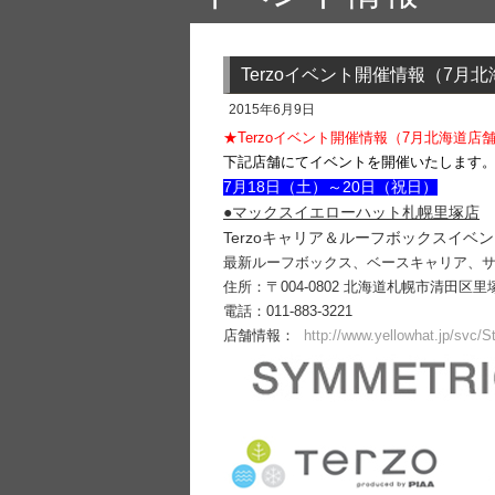
Terzoイベント開催情報（7月
2015年6月9日
★Terzoイベント開催情報（7月北海道店
下記店舗にてイベントを開催いたします
7月18日（土）～20日（祝日）
●マックスイエローハット札幌里塚店
Terzoキャリア＆ルーフボックスイベ
最新ルーフボックス、ベースキャリア、サ
住所：〒004-0802 北海道札幌市清田区
電話：011-883-3221
店舗情報：
http://www.yellowhat.jp/svc/