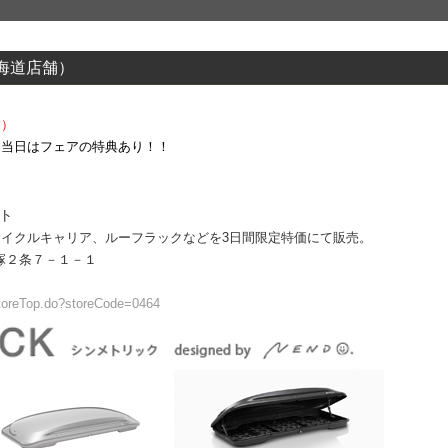
北海道店舗）
舗）
。当日はフェアの特典あり！！
ント
イクルキャリア、ルーフラックなどを3日間限定特価にて販売。
里塚２条７－１－１
StoreTop.do?storeCode=0464