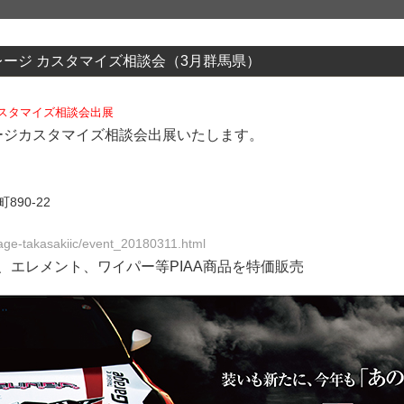
レージ カスタマイズ相談会（3月群馬県）
カスタマイズ相談会出展
ージカスタマイズ相談会出展いたします。
890-22
age-takasakiic/event_20180311.html
、エレメント、ワイパー等PIAA商品を特価販売