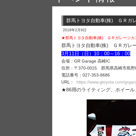
群馬トヨタ自動車(株) ＧＲガ
2018年2月9日
★群馬トヨタ自動車(株) ＧＲガレージ
群馬トヨタ自動車(株) ＧＲガレ
3月11日（日）10：00～16：00
会場：GR Garage 高崎IC
住所：〒370-0015 群馬県高崎市島野町
電話番号：027-353-8686
URL：
https://www.gtoyota.com/grgar
★86用のライティング、ホイール