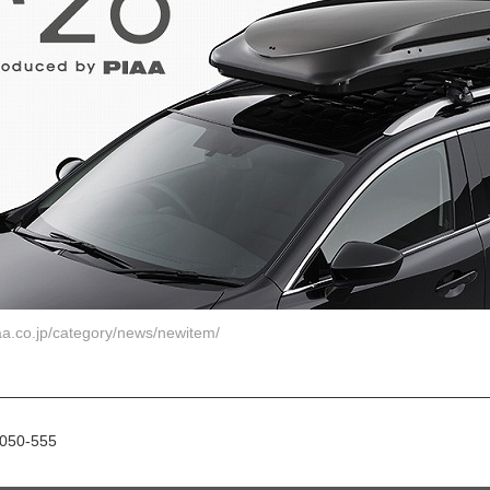
aa.co.jp/category/news/newitem/
50-555