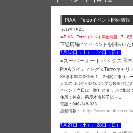
PIAA・Terzoイベント開催情
2019年7月2日
★PIAA・Terzoイベント開催情報（7、
下記店舗にてイベントを開催いた
7月13日（土）、14日（日）
●スーパーオートバックス厚木
PIAAライティング＆Terzoキャ
SA厚木周年祭企画！ 2日間に限りルー
人気のLEDやHIDのバルブも数量限
イベント当日は、弊社スタッフに相談
住所：神奈川県厚木市船子55－1
電話：046-248-0331
店舗情報：
https://www.autobacs.com
7月27日（土）、28日（日）