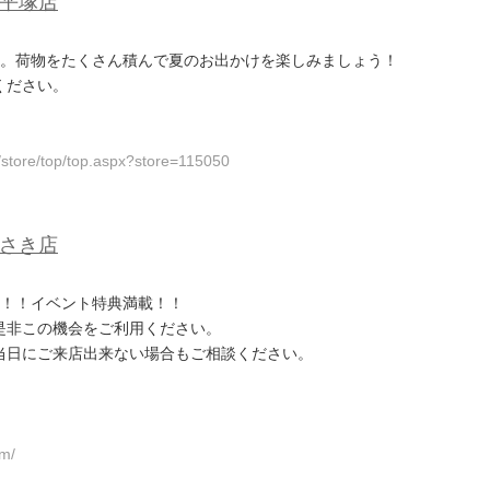
南平塚店
催。荷物をたくさん積んで夏のお出かけを楽しみましょう！
ください。
/store/top/top.aspx?store=115050
わさき店
得！！イベント特典満載！！
是非この機会をご利用ください。
当日にご来店出来ない場合もご相談ください。
om/