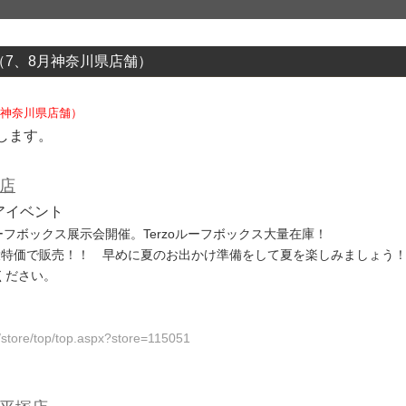
報（7、8月神奈川県店舗）
8月神奈川県店舗）
します。
店
リアイベント
フボックス展示会開催。Terzoルーフボックス大量在庫！
定大特価で販売！！ 早めに夏のお出かけ準備をして夏を楽しみましょ
ください。
/store/top/top.aspx?store=115051