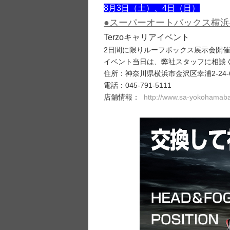
8月3日（土）、4日（日）
●スーパーオートバックス横
Terzoキャリアイベント
2日間に限りルーフボックス展示会開
イベント当日は、弊社スタッフに相談
住所：神奈川県横浜市金沢区幸浦2-24-
電話：045-791-5111
店舗情報：
http://www.sa-yokohamab