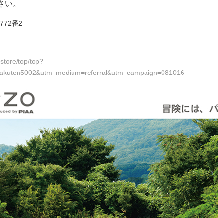
さい。
72番2
store/top/top?
akuten5002&utm_medium=referral&utm_campaign=081016