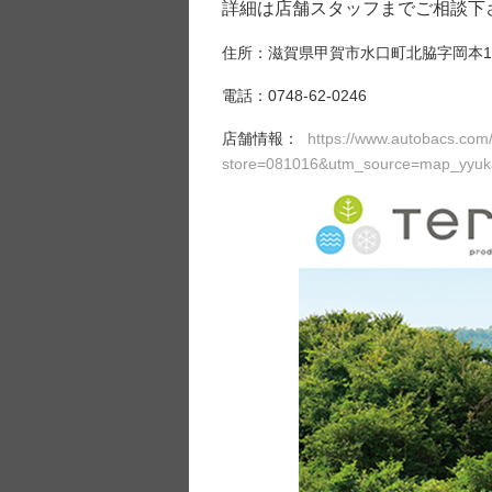
詳細は店舗スタッフまでご相談下
住所：滋賀県甲賀市水口町北脇字岡本17
電話：0748-62-0246
店舗情報：
https://www.autobacs.com/
store=081016&utm_source=map_yyuk