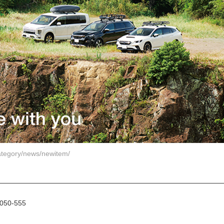
category/news/newitem/
50-555