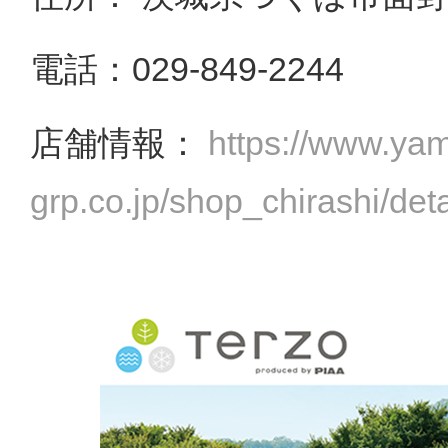
電話：029-849-2244
店舗情報：
https://www.ya
grp.co.jp/shop_chirashi/det