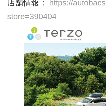
店舗情報：
https://autobac
store=390404