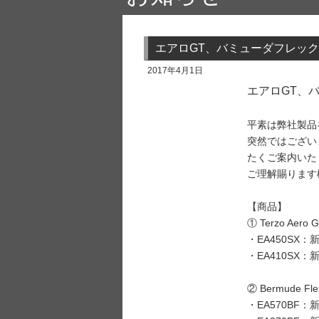
エアロGT、バミューダフレッ
2017年4月1日
エアロGT、
平素は弊社製品
突然ではござい
たくご案内いた
ご理解賜ります
【商品】
① Terzo Ae
・EA450SX：
・EA410SX：
② Bermude
・EA570BF：