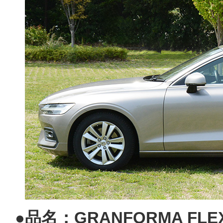
●品名：GRANFORMA FL