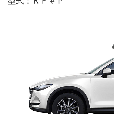
型式：ＫＦ＃Ｐ