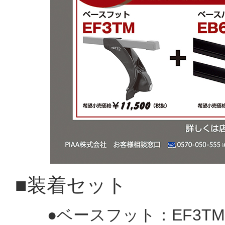
■装着セット
●ベースフット：EF3TM(希