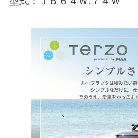
型式：ＪＢ６４Ｗ.７４Ｗ