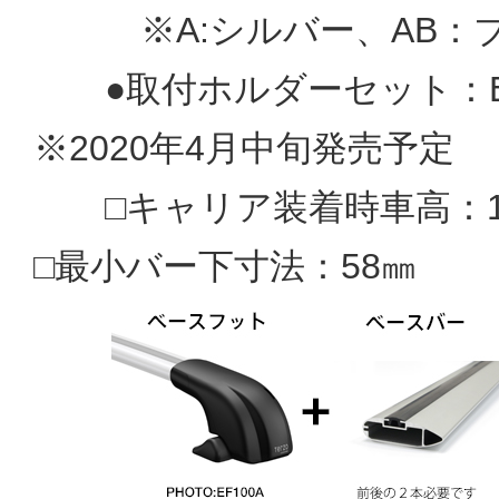
※A:シルバー、AB：ブ
●取付ホルダーセット：EH
※2020年4月中旬発売予定
□キャリア装着時車高：18
□最小バー下寸法：58㎜