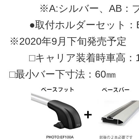
※A:シルバー、AB：ブ
●取付ホルダーセット：EH
※2020年9月下旬発売予定
□キャリア装着時車高：16
□最小バー下寸法：60㎜