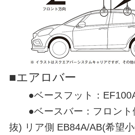
■エアロバー
●ベースフット：EF100A(
●ベースバー：フロント側 EB
抜) リア側 EB84A/AB(希望