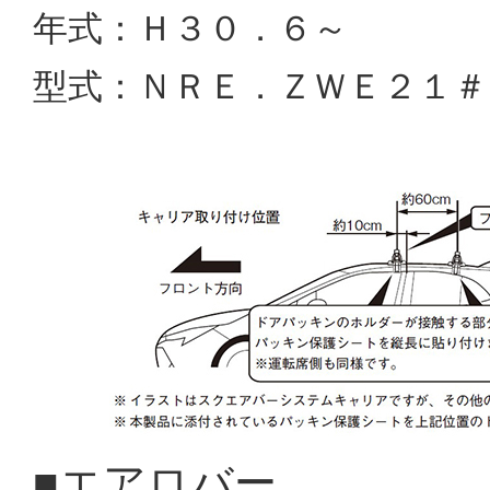
年式：Ｈ３０．６～
型式：ＮＲＥ．ＺＷＥ２１＃
■エアロバー