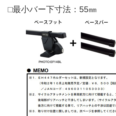
□最小バー下寸法：55㎜