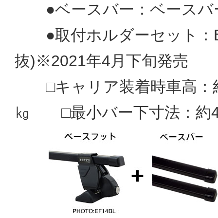
●ベースバー：ベースバー：E
●取付ホルダーセット：EH4
抜)※2021年4月下旬発売
□キャリア装着時車高：約17
㎏ □最小バー下寸法：約4