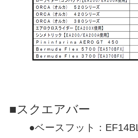
■スクエアバー
●ベースフット：EF14BL(