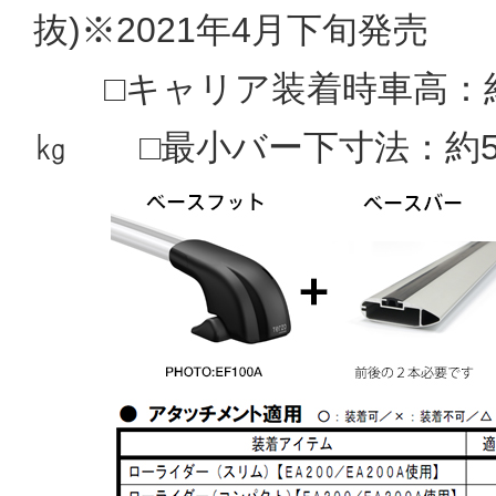
抜)※2021年4月下旬発売
□キャリア装着時車高：約17
㎏ □最小バー下寸法：約5