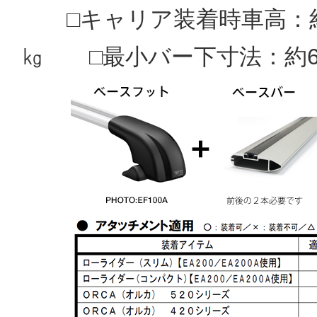
□キャリア装着時車高：約18
㎏ □最小バー下寸法：約6