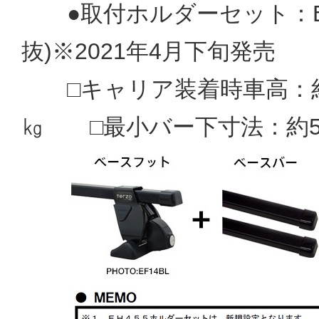
●取付ホルダーセット：EH4
抜)※2021年4月下旬発売
□キャリア装着時車高：約18
㎏ □最小バー下寸法：約5