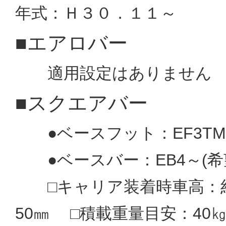
年式：Ｈ３０．１１～
■エアロバー
適用設定はありませ
■スクエアバー
●ベースフット：EF3TM(希
●ベースバー：EB4～(希望小
□キャリア装着時車高：約1
50㎜ □積載重量目安：40