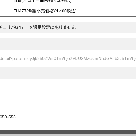
EB6(希望小売価格¥6,600税込)
EH477(希望小売価格¥4,400税込)
チュリパG4」 ✕適用設定はありません
tent/detail?param=eyJjb250ZW50TnVtIjo2MzU2MzcsImNhdGVnb3J5TnV
50-555