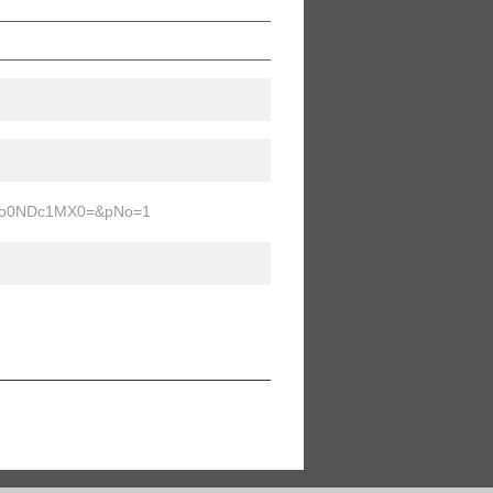
tIjo0NDc1MX0=&pNo=1