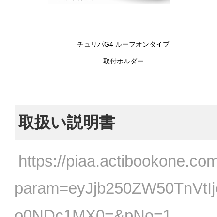
チュリパG4 ルーフオンタイプ
取付ホルダー
取扱い説明書
https://piaa.actibookone.com
param=eyJjb250ZW50TnVtI
o0NDc1MX0=&pNo=1