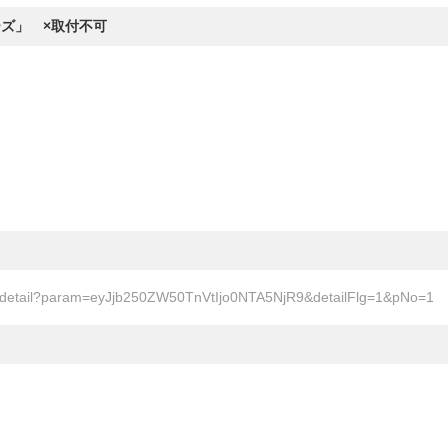
ーズ」 ×取付不可
nt/detail?param=eyJjb250ZW50TnVtIjo0NTA5NjR9&detailFlg=1&pNo=1