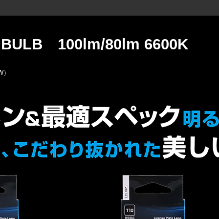
 BULB 100lm/80lm 6600K
W）