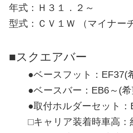
年式：Ｈ３１．２～
型式：ＣＶ１Ｗ （マイナー
■スクエアバー
●ベースフット：EF37(希望
●ベースバー：EB6～
(
●取付ホルダーセット：EH
□キャリア装着時車高：約1