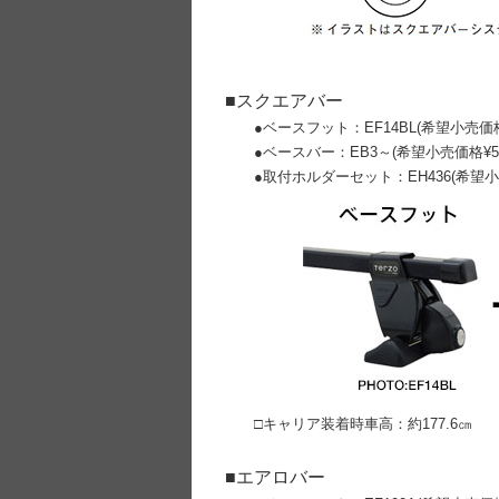
■スクエアバー
●ベースフット：EF14BL(希望小売価格¥
●ベースバー：EB3～
(希望小売価格¥5
●取付ホルダーセット：EH436
(希望小
□キャリア装着時車高：約177.6㎝ □
■エアロバー