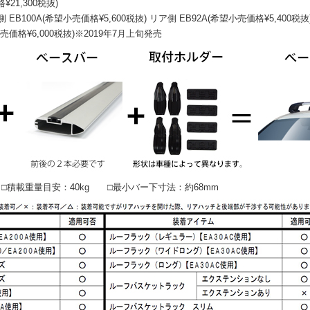
21,300税抜)
0A(希望小売価格¥5,600税抜) リア側 EB92A(希望小売価格¥5,400税抜
小売価格¥6,000税抜)※2019年7月上旬発売
積載重量目安：40kg □最小バー下寸法：約68mm