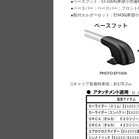
●ベースフット：EF100A(希望小売価格¥
●ベースバー：ベースバー：フロント側 EB10
●取付ホルダーセット：EH436
(希望
□キャリア装着時車高：約178.2㎝ □