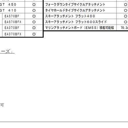
リーズ」
可