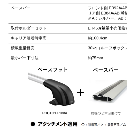
ベースバー
フロント側 EB92A/A
リア側 EB84A/AB(
※A：シルバー、AB
取付ホルダーセット
EH459(希望小売価格¥
キャリア装着時車高
約160.4cm
積載重量目安
30kg（ルーフボック
最小バー下寸法
約75mm