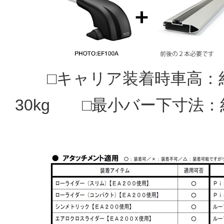
□キャリア装着時車高：約1
30kg □最小バー下寸法：