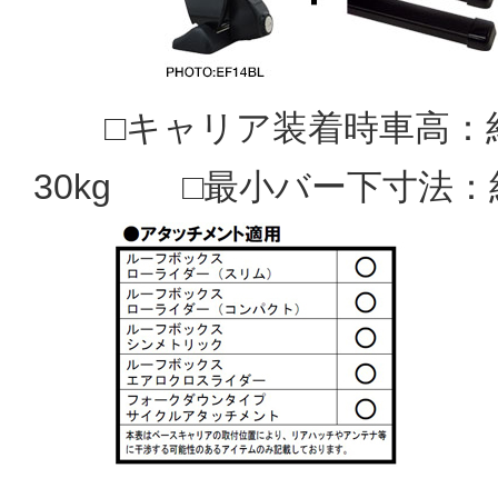
□キャリア装着時車高：約1
30kg □最小バー下寸法：