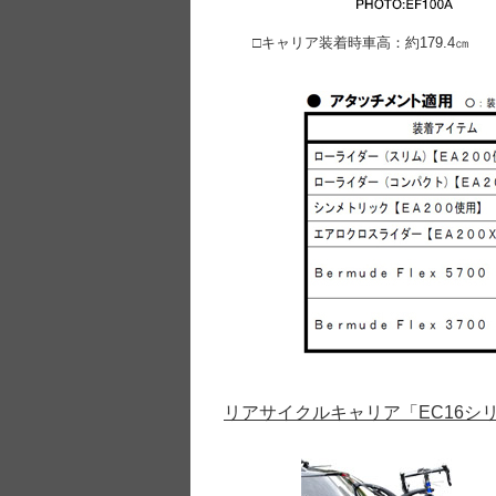
□キャリア装着時車高：約179.4㎝ □
リアサイクルキャリア「EC16シ