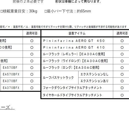
積載重量目安：30kg □最小バー下寸法：約65mm
リーズ」