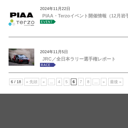
2024年11月22日
PIAA・Terzoイベント開催情報（12月
2024年11月5日
JRC／全日本ラリー選手権レポート
6 / 18
« 先頭
«
...
4
5
6
7
8
...
»
最後 »