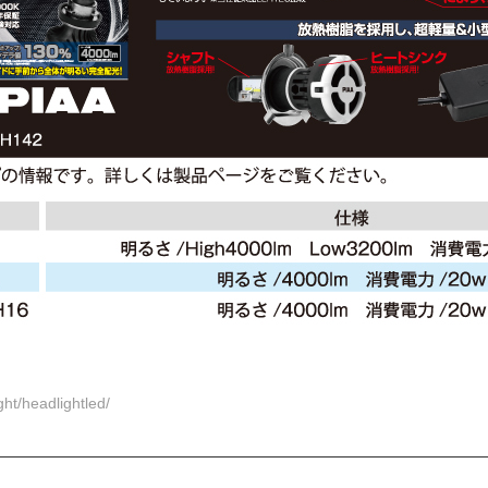
ght/headlightled/