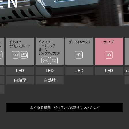
LED
LED
LED
LED
H
白熱球
白熱球
N
よくある質問
後付ランプの車検について など