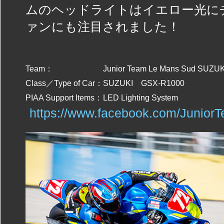
ムのヘッドライトはイエロー光に
ァンにも注目されました！
Team：
Junior Team Le Mans Sud SUZUK
Class／Type of Car：
SUZUKI GSX-R1000
PIAA Support Items：
LED Lighting System
https://www.facebook.com/Junio